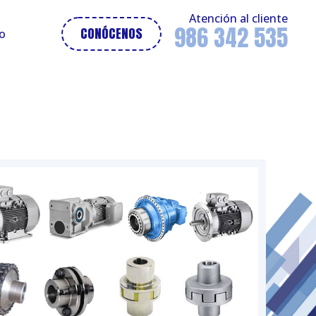
Atención al cliente
986 342 535
CONÓCENOS
o